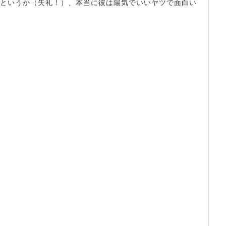
というか（失礼！）、本当に彼は陽気でいいヤツで面白い