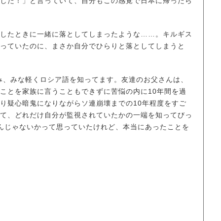
した！」と言っていて、自分もこの感覚で日本に帰ったら
出したときに一緒に落としてしまったような……。キルギス
っていたのに、まさか自分でひらりと落としてしまうと
み、みな軽くロシア語を知ってます。友達のお父さんは、
ことを家族に言うこともできずに苦悩の内に10年間を過
り疑心暗鬼になりながらソ連崩壊までの10年程度をすご
て、どれだけ自分が監視されていたかの一端を知ってびっ
んじゃないかって思っていたけれど、本当にあったことを