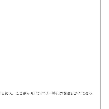
ってる友人。ここ数ヶ月バンバリー時代の友達と次々に会っ