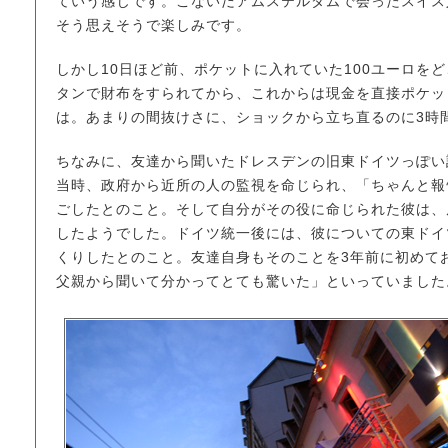
ていう感じです。こないだアムステルダムで会ったスイス
そう思えそうで楽しみです。
しかし10日ほど前、ポケットに入れていた100ユーロ
タンで財布をすられてから、これからは現金を直接ポケッ
は。あまりの間抜けさに、ショックから立ち直るのに3時
ちなみに、友達から聞いたドレスデンの旧東ドイツっぽい
当時、政府から近所の人の監視を命じられ、「ちゃんと報
ごしたとのこと。そして自分がその役に命じられた彼は、
したようでした。ドイツ統一後には、彼についての東ドイ
くりしたとのこと。友達自身もそのことを3年前に初めて
父親から聞いて分かってとても驚いた」といっていました