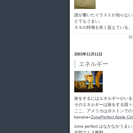
誰が書いたイラストか知らない
とてもうまい。
ＳＳの特徴を良く捉えている。
投
2003年11月11日
エネルギー
旅をするにはエネルギーがいる
そのエネルギーは旅をする国々
ここ、アメリカはボストンでの
banana+
ZonePerfect Apple C
zone perfect はなかなかうま
全部で１３種類。