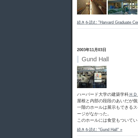
続きを読む "Harvard Graduate Cen
2003年11月03日
Gund Hall
ハーバード大学の建築学科
ＨＤ
屋根と内部の段段のあいだが個
一階のホールは展示もできるス
ージがなかった。
このホールには食堂もついてい
続きを読む "Gund Hall" »