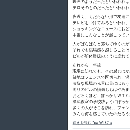
映画のようだったといわれれば
テロそのものだったといわれれ
夜遅く、くだらない用で友達に
テレビをつけてみろといわれ、
ショッキングなニュースにおど
本当にこんなことが起こってい
人がばらばらと落ちてゆくのが
それでも臨場感を感じることは
ビルが解体爆破のように崩れて
あれから一年後
現場に訪れても、その感じはか
跡地はフェンスで区切られ、深
凄惨な現場の光景は目にはもう
周りのビルの損傷ももはやあま
おどろくほど、ぽっかりＷＴＣ
漂流教室の学校跡ようにぽっか
多くの人がそこを訪れ、フェン
みんな何を感じていたのだろう
続きを読む "ex-WTC" »