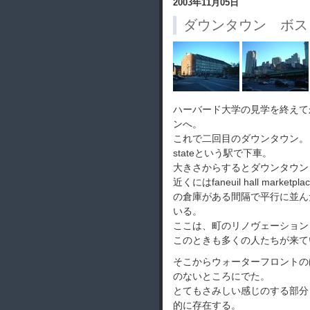
2003年11月05日
ダウンタウン ボス
ハーバード大学の見学を終えて
ンへ。
これで二回目のダウンタウン。
stateという駅で下車。
大きさからするとダウンタウン
近くにはfaneuil hall ma
の倉庫がある間隔で平行に並ん
いる。
ここは、町のリノヴェーション
このときも多くの人たちが来て
そこからウォーターフロントの
のないところにでた。
とてもさみしい感じのする部分
的に存在する。