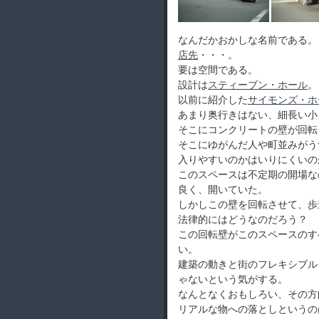
なんだかおかしな名前である。
店先
・・・。
要は空間である。
設計は
スティーブン・ホール
。
以前に紹介した
サイモンズ・ホ
あまり奥行きはない、細長い小
そこにコンクリートの壁が回転
そこにゆがんだ人や町並みがう
入りやすいのかはいりにくいの
このスペースは不定期の開場な
良く、開いていた。
しかしこの壁を回転させて、歩
法律的にはどうなのだろう？
この回転壁がこのスペースのす
い。
建築の動きと街のフレキシブル
ゃないという気がする。
なんとなくおもしろい、その方
リアルな物への落としというの