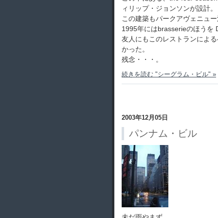
ィリップ・ジョンソンが設計。
この建築もパークアヴェニュー
1995年にはbrasserieのほうを D
友人にもこのレストランによる
かった。
残念・・・。
続きを読む "シーグラム・ビル" »
2003年12月05日
パンナム・ビル
未だ雨やまず。