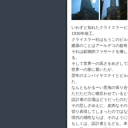
いわずと知れたクライスラービ
1930年竣工。
クライスラー社はもうこのビル
建築のことはアールデコの超有
それは鉱物的ファサードを擁し
る。
そして世界一の高さをめざして
世界一の座に着いたが、
翌年のエンパイヤステイとビル
た。
なんともかるーい意地の張り合
ただただ力に物言わせていると
設計者の立場はどうだったのだ
その悲しさゆえに、皮肉なその
切り表現してしまったのではな
現代の感性ならば、そのように
もしくは、設計者ともども、本