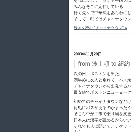
それに反して、旅する中国人は
みんなそこに定住している。
行く先々で中華流をあらわにし
そして、町ではチャイナタウン
続きを読む "チャイナタウン" »
2003年11月20日
from 波士頓 to 紐約
次の日、ボストンを出た。
朝早めに友人と別れて、バス乗
チャイナタウンから出発するバ
最安値でボストンニューヨーク
初めてのチャイナタウンなだけ
何処にバスがあるのかまったく
そこら中が工事で乗り場を変更
日本人は漢字が読めるからいい
それでも人に聞いて、チケット