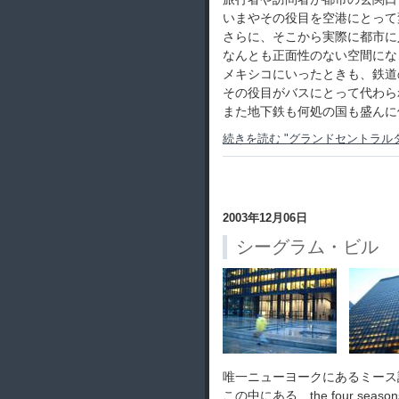
いまやその役目を空港にとって
さらに、そこから実際に都市に
なんとも正面性のない空間にな
メキシコにいったときも、鉄道
その役目がバスにとって代わら
また地下鉄も何処の国も盛んに
続きを読む "グランドセントラルタ
2003年12月06日
シーグラム・ビル
唯一ニューヨークにあるミース
この中にある、the four seaso