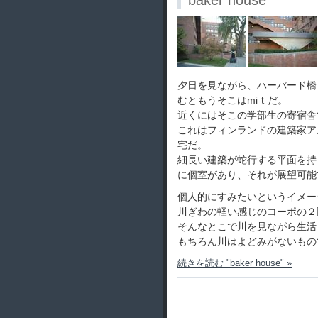
baker house
夕日を見ながら、ハーバード橋
むともうそこはmiｔだ。
近くにはそこの学部生の寄宿舎
これはフィンランドの建築家ア
宅だ。
細長い建築が蛇行する平面を持
に個室があり、それが展望可能
個人的にすみたいというイメー
川ぎわの軽い感じのコーポの２
そんなとこで川を見ながら生活
もちろん川はよどみがないもの
続きを読む "baker house" »