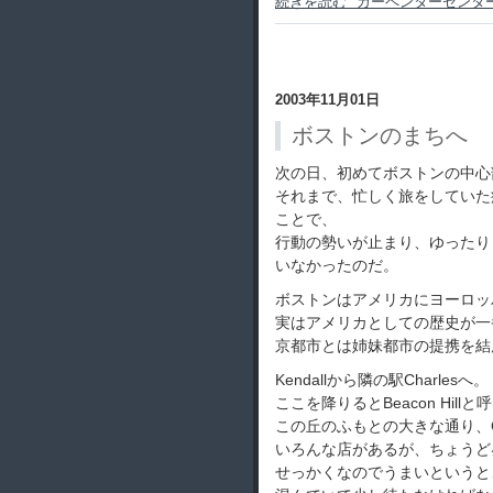
続きを読む "カーペンターセンター
2003年11月01日
ボストンのまちへ
次の日、初めてボストンの中心
それまで、忙しく旅をしていた
ことで、
行動の勢いが止まり、ゆったり
いなかったのだ。
ボストンはアメリカにヨーロッ
実はアメリカとしての歴史が一
京都市とは姉妹都市の提携を結
Kendallから隣の駅Charlesへ。
ここを降りるとBeacon Hil
この丘のふもとの大きな通り、Cha
いろんな店があるが、ちょうど
せっかくなのでうまいというと