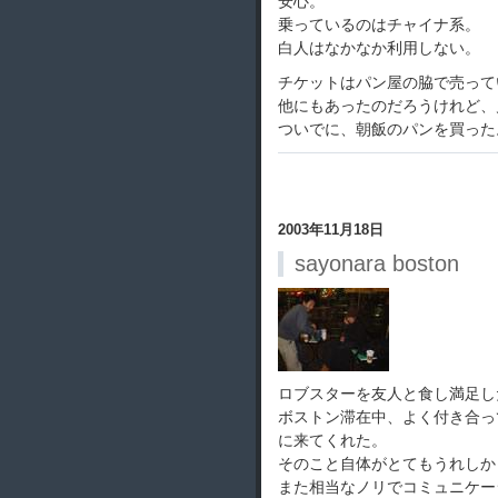
安心。
乗っているのはチャイナ系。
白人はなかなか利用しない。
チケットはパン屋の脇で売って
他にもあったのだろうけれど、
ついでに、朝飯のパンを買った
2003年11月18日
sayonara boston
ロブスターを友人と食し満足し
ボストン滞在中、よく付き合って
に来てくれた。
そのこと自体がとてもうれしか
また相当なノリでコミュニケー