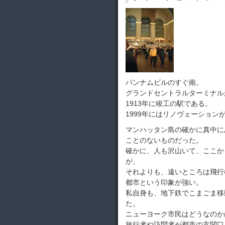
パンナムビルのすぐ南。
グランドセントラルターミナル
1913年に竣工の駅である。
1999年にはリノヴェーショ
マンハッタン島の確かに真中に
ことのないものだった。
確かに、人も沢山いて、ここから
が、
それよりも、遠いところは飛行
都市という印象が強い。
私自身も、地下鉄でこまごま移
た。
ニューヨーク市民はどうなのか
旅行者や訪問者が都市の玄関口