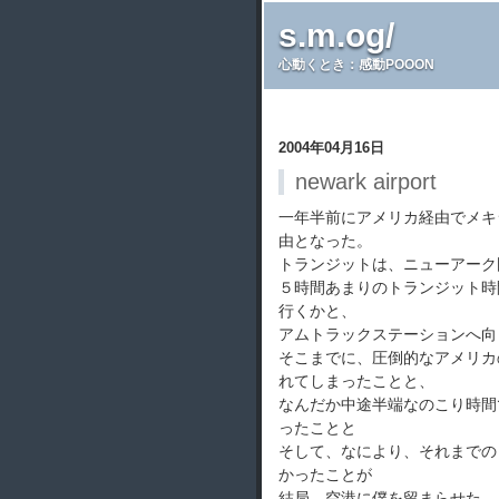
s.m.og/
心動くとき：感動POOON
2004年04月16日
newark airport
一年半前にアメリカ経由でメキ
由となった。
トランジットは、ニューアーク
５時間あまりのトランジット時
行くかと、
アムトラックステーションへ向
そこまでに、圧倒的なアメリカ
れてしまったことと、
なんだか中途半端なのこり時間
ったことと
そして、なにより、それまでの
かったことが
結局、空港に僕を留まらせた。