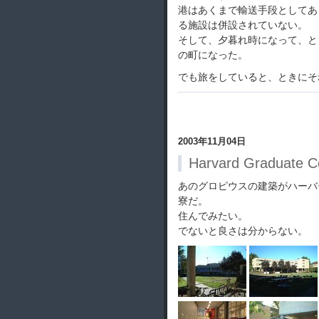
港はあくまで輸送手段としてあ
る施設は併設されていない。
そして、夕暮れ時になって、と
の町になった。
でも旅をしていると、ときにそ
2003年11月04日
Harvard Graduate C
あのグロピウスの建築がハーバ
寮だ。
住んでみたい。
でないと良さは分からない。