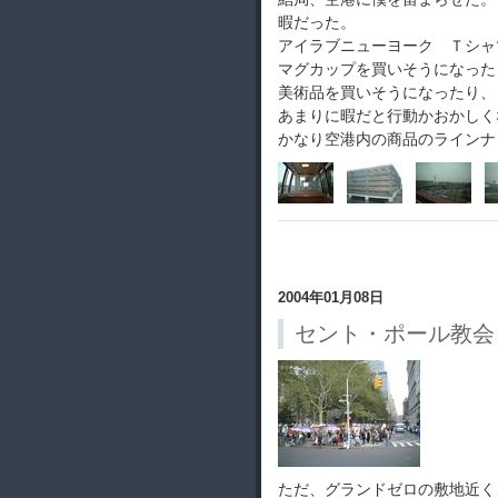
暇だった。
アイラブニューヨーク Ｔシャ
マグカップを買いそうになった
美術品を買いそうになったり、
あまりに暇だと行動かおかしく
かなり空港内の商品のラインナ
2004年01月08日
セント・ポール教会
ただ、グランドゼロの敷地近く