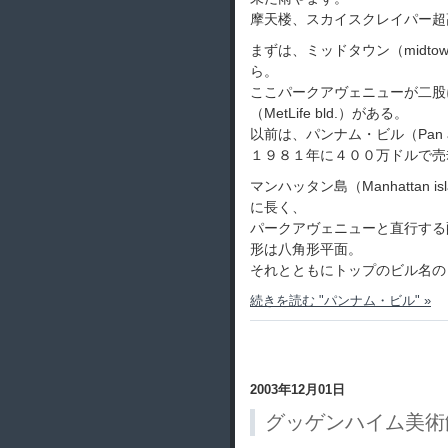
摩天楼、スカイスクレイパー超
まずは、ミッドタウン（midtow
ら。
ここパークアヴェニューが二股
（MetLife bld.）がある。
以前は、パンナム・ビル（Pan am
１９８１年に４００万ドルで売
マンハッタン島（Manhattan
に長く、
パークアヴェニューと直行する
形は八角形平面。
それとともにトップのビル名の
続きを読む "パンナム・ビル" »
2003年12月01日
グッゲンハイム美術