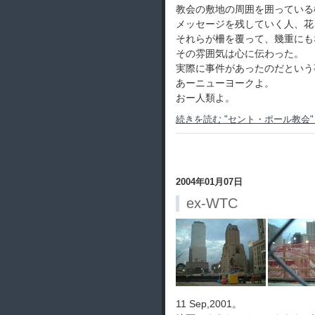
教会の敷地の周囲を囲っている
メッセージを残していく人、花
それらが柵を覆って、幾重にも
その雰囲気は心に伝わった。
実際に事件があったのだという
あーニューヨークよ。
おー人類よ。
続きを読む "セント・ポール教会" 
2004年01月07日
ex-WTC
11 Sep,2001。