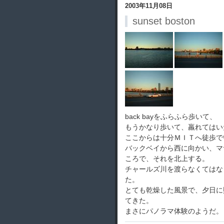
2003年11月08日
sunset boston
back bayをふらふら歩いて、
もうかなり歩いて、羸れてはい
ここからは十分ＭＩＴへ徒歩で
バックベイから西に向かい、マ
ころで、それを北上する。
チャールズ川を渡らなくてはな
た。
とても乾燥した風景で、夕日に
てきた。
まさにパノラマ体験のようだ。