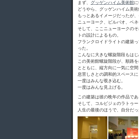
まず、
グッゲンハイム美術館
に
どうやら、グッゲンハイム美術
もっとあるイメージだったが、
ニューヨーク、ビルバオ、ベネ
そして、ここニューヨークのそ
トの設計によるもの。
フランクロイドライトの建築っ
った。
こんなに大きな螺旋階段もはじ
この美術館螺旋階段が、順路を
とともに、縦方向に一気に空間
息苦しさとの調和的スペースに
一度はみんな覗き込む。
一度はみんな見上げる。
この建築は彼の晩年の作品であ
そして、コルビジェのラトゥー
人生の最後のほうで、自分だっ