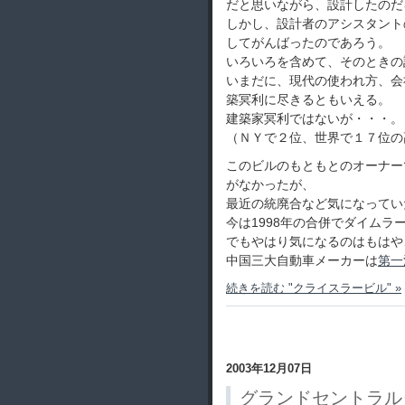
だと思いながら、設計したのだ
しかし、設計者のアシスタント
してがんばったのであろう。
いろいろを含めて、そのときの
いまだに、現代の使われ方、会
築冥利に尽きるともいえる。
建築家冥利ではないが・・・。
（ＮＹで２位、世界で１７位の
このビルのもともとのオーナー
がなかったが、
最近の統廃合など気になってい
今は1998年の合併でダイムラ
でもやはり気になるのはもはや
中国三大自動車メーカーは
第一
続きを読む "クライスラービル" »
2003年12月07日
グランドセントラル