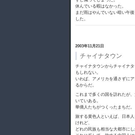
休んでいる暇はなかった。
まだ雨はやんでいない暗い午後
した。
2003年11月21日
チャイナタウン
チャイナタウンからチャイナタ
もしれない。
いわば、アメリカを通さずにア
るからだ。
これまで多くの国を訪れたが、
いていある。
華僑人たちがつくったまちだ。
旅する黄色人といえば、日本人
けれど、
どれの民族も相当な大都市にし