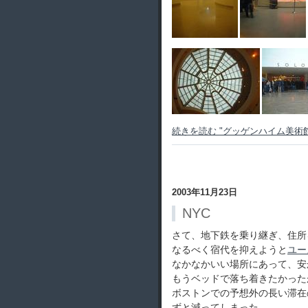
続きを読む "グッゲンハイム美術館"
2003年11月23日
NYC
さて、地下鉄を乗り継ぎ、住所
なるべく宿代を抑えようと
ユー
なかなかいい場所にあって、安
もうベッドで落ち着きたかった
ボストンでの予想外の長い滞在
ずと減ってしまった。