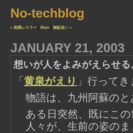
No-techblog
« 相撲レスラー
|
Main
|
無駄使い »
JANUARY 21, 2003
想いが人をよみがえらせる
「
黄泉がえり
」行ってき
物語は、九州阿蘇のと
ある日突然、既にこの
人々が、生前の姿のま