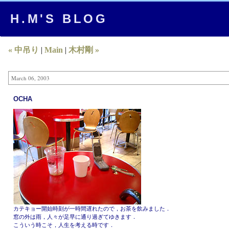
H.M'S BLOG
« 中吊り
|
Main
|
木村剛 »
March 06, 2003
OCHA
カテキョー開始時刻が一時間遅れたので，お茶を飲みました．
窓の外は雨，人々が足早に通り過ぎてゆきます．
こういう時こそ，人生を考える時です．