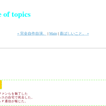
 of topics
« 完全自作自演。
|
Main
|
喜ばしいこと。 »
者
ファンらを魅了した
ルスの自宅で死去した。
ＡＰ通信が報じた。