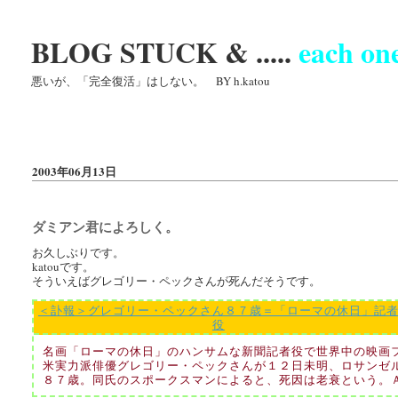
BLOG STUCK & .....
each one
悪いが、「完全復活」はしない。 BY h.katou
2003年06月13日
ダミアン君によろしく。
お久しぶりです。
katouです。
そういえばグレゴリー・ペックさんが死んだそうです。
＜訃報＞グレゴリー・ペックさん８７歳＝「ローマの休日」記
役
名画「ローマの休日」のハンサムな新聞記者役で世界中の映画
米実力派俳優グレゴリー・ペックさんが１２日未明、ロサンゼ
８７歳。同氏のスポークスマンによると、死因は老衰という。