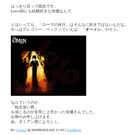
はっきり言って残念です。
katou的にも結構好きな俳優なんで。
とはいっても、「ローマの休日」はそんなに好きではないんだな。
オーメン
やっぱグレゴリー・ペックっていえば、「
」やろう。
なんていうのか、
「執念深い男」
を演じるのが非常に上手かった俳優さんでした。
お悔やみ申し上げます。
あ。ダミアン君によろしく。
BY
h.katou
@ 2003年06月13日 17:25 |
TrackBack