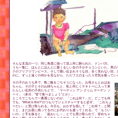
そんな支流の一つ、同じ角度に揃って並ぶ舟に飾られた、ドンバ川。
うち一隻に、ほんとにほんとに愛くるしい女の子がチョコンといた。男の
クのフリフリワンピース。そして吸い込まれそうな目。全く笑わない目。
のに、ずっと遠くの何かを見ながら、ただフエのまったり空気を吸ってい
その子のおうち舟で、晩ご飯をごちそうになった。お母さんとおばあ
ちゃん、その子とそのお姉ちゃんと、私と同じくテキトーに入って来
たらしい近所の子供たちとで、「マーディン アン クヮム ヤーデン ソ
ーイ」（多分、”皆で食べましょう”とか）。
ところでこちらで一番通じないのが、「これは何？」だ。どこでも何
でも、”What is this?”のつもりでジェスチャーすると必ず、「これちょ
ーだい」と受け取られる。今日も、おかずを指して「これ何？」と聞
くと、まだお皿に残ってるのにお代わりを盛ってくれる。で「もうい
いの」と手を振ると、「超おいし～」とでも受け取られて、皆めちゃ