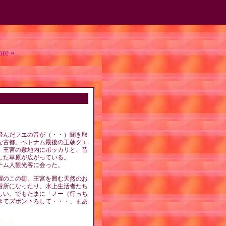
re »
澄んだフエの音が（・・）聞き取
な古都。ベトナム最後の王朝グエ
。王宮の敷地内にポッカリと、昔
した草原が広がっている。
ナム人観光客に会った。
躍のこの街。王宮を囲む天然のお
着所になったり、水上生活者たち
しい。でもたまに「ノー（行っち
きてズボン下ろして・・・、まあ