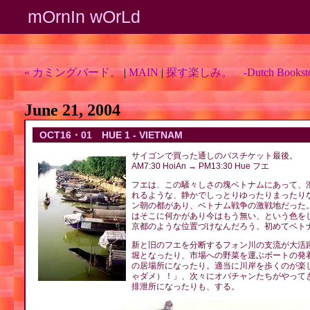
mOrnIn wOrLd
« カミングバード。
|
MAIN
|
探す楽しみ。 -Dutch Booksto
June 21, 2004
OCT16・01 HUE 1 - VIETNAM
サイゴンで買った通しのバスチケット最後。
AM7:30 HoiAn → PM13:30 Hue フエ
フエは、この騒々しさの塊ベトナムにあって、
れるような、静かでしっとりゆったりまったり
ン朝の都があり、ベトナム戦争の激戦地だった
はそこに何かがあり今はもう無い、という色を
京都のような位置づけなんだろう、初めてベト
新と旧のフエを分断するフォン川の支流が大活
堀となったり、市場への野菜を運ぶボートの発
の居場所になったり。適当に川岸を歩くのが楽
ゃダメ）！」、次々にオバチャンたちがやって
排泄所になったりも、する。